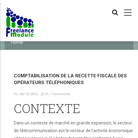
Skip
MAIN
NAVIGATIO
to
main
content
Home
BREADCRUMB
COMPTABILISATION DE LA RECETTE FISCALE DES
OPÉRATEURS TÉLÉPHONIQUES
Fri, 04/15/2016 - 22:31
/
Comments
CONTEXTE
Dans un contexte de marché en grande expansion, le secteur
de télécommunication est le vecteur de l'activité économique